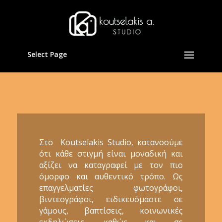
Select Page
Στο Koutselakis Studio, κατανοούμε
ότι κάθε στιγμή είναι μοναδική και
αξίζει να καταγραφεί με τον πιο
όμορφο και αυθεντικό τρόπο. Ως
επαγγελματίες φωτογράφοι,
βιντεογράφοι, ειδικευόμαστε σε
γάμους, βαπτίσεις, κοινωνικές
εκδηλώσεις, καθώς και σε