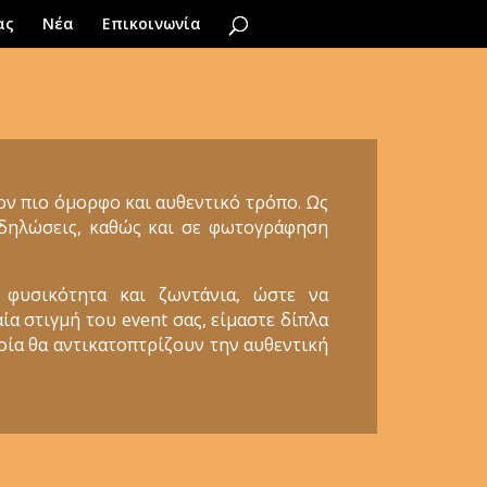
ας
Νέα
Επικοινωνία
τον πιο όμορφο και αυθεντικό τρόπο. Ως
εκδηλώσεις, καθώς και σε φωτογράφηση
 φυσικότητα και ζωντάνια, ώστε να
ία στιγμή του event σας, είμαστε δίπλα
ποία θα αντικατοπτρίζουν την αυθεντική