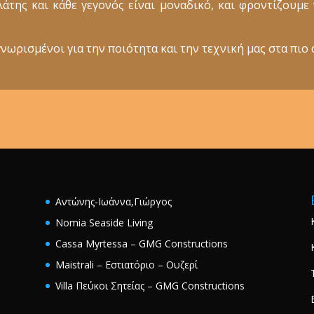
ελάτης και κάθε γεγονός είναι μοναδικό, και φροντίζουμ
νωρισμένοι για την ποιότητα και την τεχνική μας στα πιο 
Αντώνης-Ιωάννα,Γιώργος
Nomia Seaside Living
Cassa Myrtessa – GMG Constructions
Maistrali – Εστιατόριο – Ουζερί
Villa Πεύκοι Σητείας – GMG Constructions