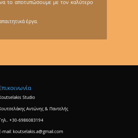
ε να το αποτυπώσουμε με τον καλύτερο
απαιτητικά έργα.
Επικοινωνία
Koutselakis Studio
Κουτσελάκης Αντώνης & Παντελής
Τηλ.. +30-6986083194
E-mail: koutselakis.a@gmail.com