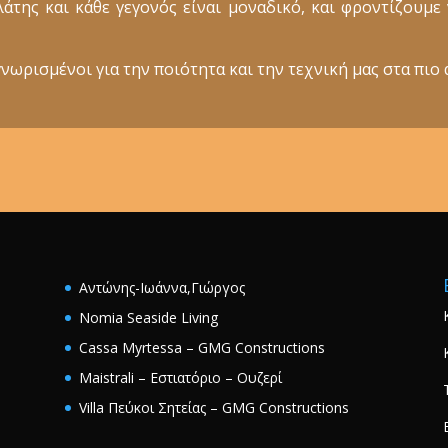
ελάτης και κάθε γεγονός είναι μοναδικό, και φροντίζουμ
νωρισμένοι για την ποιότητα και την τεχνική μας στα πιο 
Αντώνης-Ιωάννα,Γιώργος
Nomia Seaside Living
Cassa Myrtessa – GMG Constructions
Maistrali – Εστιατόριο – Ουζερί
Villa Πεύκοι Σητείας – GMG Constructions