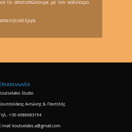
ε να το αποτυπώσουμε με τον καλύτερο
απαιτητικά έργα.
Επικοινωνία
Koutselakis Studio
Κουτσελάκης Αντώνης & Παντελής
Τηλ.. +30-6986083194
E-mail: koutselakis.a@gmail.com