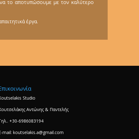
ε να το αποτυπώσουμε με τον καλύτερο
απαιτητικά έργα.
Επικοινωνία
Koutselakis Studio
Κουτσελάκης Αντώνης & Παντελής
Τηλ.. +30-6986083194
E-mail: koutselakis.a@gmail.com