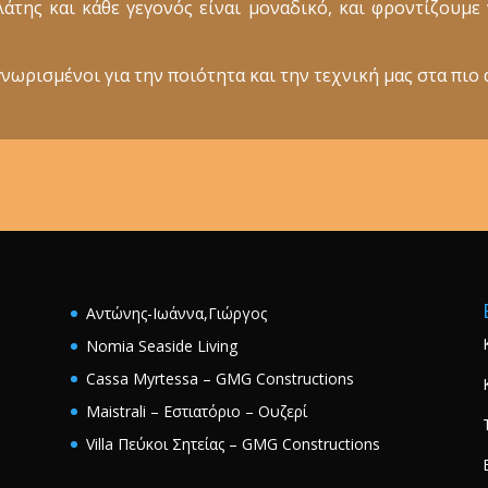
ελάτης και κάθε γεγονός είναι μοναδικό, και φροντίζουμ
νωρισμένοι για την ποιότητα και την τεχνική μας στα πιο 
Αντώνης-Ιωάννα,Γιώργος
Nomia Seaside Living
Cassa Myrtessa – GMG Constructions
Maistrali – Εστιατόριο – Ουζερί
Villa Πεύκοι Σητείας – GMG Constructions