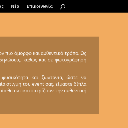
ας
Νέα
Επικοινωνία
τον πιο όμορφο και αυθεντικό τρόπο. Ως
εκδηλώσεις, καθώς και σε φωτογράφηση
 φυσικότητα και ζωντάνια, ώστε να
ία στιγμή του event σας, είμαστε δίπλα
ποία θα αντικατοπτρίζουν την αυθεντική