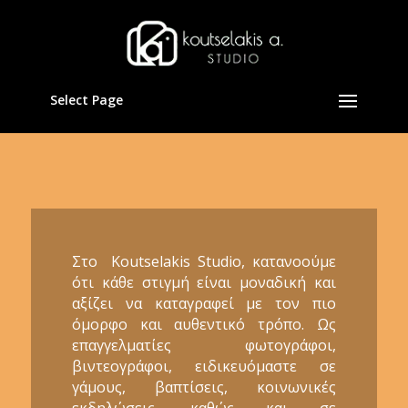
Select Page
Στο Koutselakis Studio, κατανοούμε
ότι κάθε στιγμή είναι μοναδική και
αξίζει να καταγραφεί με τον πιο
όμορφο και αυθεντικό τρόπο. Ως
επαγγελματίες φωτογράφοι,
βιντεογράφοι, ειδικευόμαστε σε
γάμους, βαπτίσεις, κοινωνικές
εκδηλώσεις, καθώς και σε