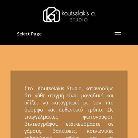
Select Page
Στο Koutselakis Studio, κατανοούμε
ότι κάθε στιγμή είναι μοναδική και
αξίζει να καταγραφεί με τον πιο
όμορφο και αυθεντικό τρόπο. Ως
επαγγελματίες φωτογράφοι,
βιντεογράφοι, ειδικευόμαστε σε
γάμους, βαπτίσεις, κοινωνικές
εκδηλώσεις, καθώς και σε