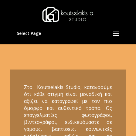
Select Page
Στο Koutselakis Studio, κατανοούμε
ότι κάθε στιγμή είναι μοναδική και
αξίζει να καταγραφεί με τον πιο
όμορφο και αυθεντικό τρόπο. Ως
επαγγελματίες φωτογράφοι,
βιντεογράφοι, ειδικευόμαστε σε
γάμους, βαπτίσεις, κοινωνικές
εκδηλώσεις, καθώς και σε