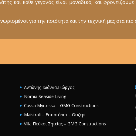
ελάτης και κάθε γεγονός είναι μοναδικό, και φροντίζουμ
νωρισμένοι για την ποιότητα και την τεχνική μας στα πιο 
Αντώνης-Ιωάννα,Γιώργος
Nomia Seaside Living
Cassa Myrtessa – GMG Constructions
Maistrali – Εστιατόριο – Ουζερί
Villa Πεύκοι Σητείας – GMG Constructions