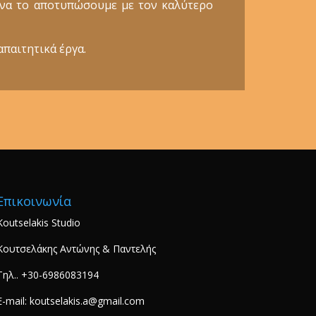
ε να το αποτυπώσουμε με τον καλύτερο
απαιτητικά έργα.
Επικοινωνία
Koutselakis Studio
Κουτσελάκης Αντώνης & Παντελής
Τηλ.. +30-6986083194
E-mail: koutselakis.a@gmail.com