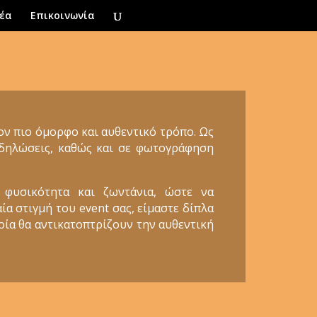
έα
Επικοινωνία
τον πιο όμορφο και αυθεντικό τρόπο. Ως
εκδηλώσεις, καθώς και σε φωτογράφηση
 φυσικότητα και ζωντάνια, ώστε να
ία στιγμή του event σας, είμαστε δίπλα
ποία θα αντικατοπτρίζουν την αυθεντική