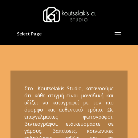
Select Page
Στο Koutselakis Studio, κατανοούμε
ότι κάθε στιγμή είναι μοναδική και
αξίζει να καταγραφεί με τον πιο
όμορφο και αυθεντικό τρόπο. Ως
επαγγελματίες φωτογράφοι,
βιντεογράφοι, ειδικευόμαστε σε
γάμους, βαπτίσεις, κοινωνικές
εκδηλώσεις, καθώς και σε