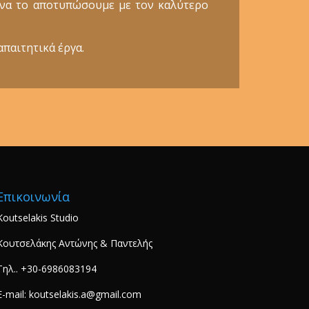
ε να το αποτυπώσουμε με τον καλύτερο
απαιτητικά έργα.
Επικοινωνία
Koutselakis Studio
Κουτσελάκης Αντώνης & Παντελής
Τηλ.. +30-6986083194
E-mail: koutselakis.a@gmail.com