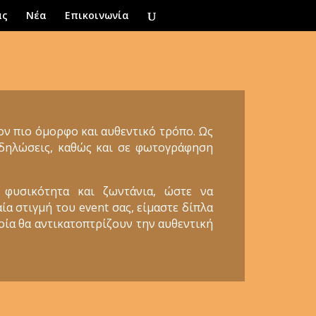
ας
Νέα
Επικοινωνία
τον πιο όμορφο και αυθεντικό τρόπο. Ως
εκδηλώσεις, καθώς και σε φωτογράφηση
 φυσικότητα και ζωντάνια, ώστε να
ία στιγμή του event σας, είμαστε δίπλα
ποία θα αντικατοπτρίζουν την αυθεντική