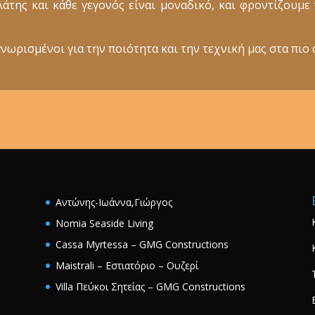
ελάτης και κάθε γεγονός είναι μοναδικό, και φροντίζουμ
νωρισμένοι για την ποιότητα και την τεχνική μας στα πιο 
Αντώνης-Ιωάννα,Γιώργος
Nomia Seaside Living
Cassa Myrtessa – GMG Constructions
Maistrali – Εστιατόριο – Ουζερί
Villa Πεύκοι Σητείας – GMG Constructions