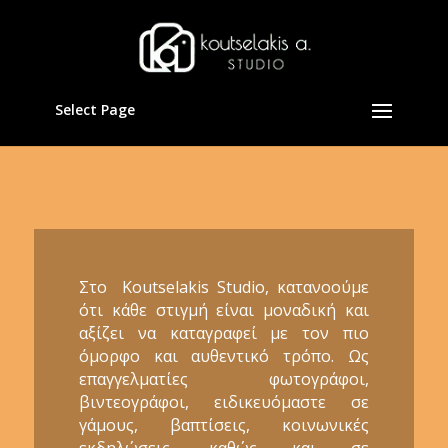
Select Page
Στο Koutselakis Studio, κατανοούμε
ότι κάθε στιγμή είναι μοναδική και
αξίζει να καταγραφεί με τον πιο
όμορφο και αυθεντικό τρόπο. Ως
επαγγελματίες φωτογράφοι,
βιντεογράφοι, ειδικευόμαστε σε
γάμους, βαπτίσεις, κοινωνικές
εκδηλώσεις, καθώς και σε