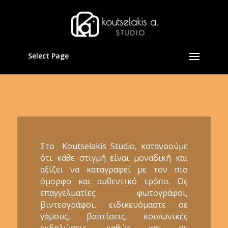
Select Page
Στο Koutselakis Studio, κατανοούμε
ότι κάθε στιγμή είναι μοναδική και
αξίζει να καταγραφεί με τον πιο
όμορφο και αυθεντικό τρόπο. Ως
επαγγελματίες φωτογράφοι,
βιντεογράφοι, ειδικευόμαστε σε
γάμους, βαπτίσεις, κοινωνικές
εκδηλώσεις, καθώς και σε