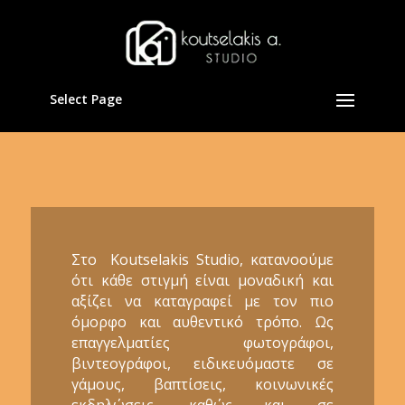
Select Page
Στο Koutselakis Studio, κατανοούμε
ότι κάθε στιγμή είναι μοναδική και
αξίζει να καταγραφεί με τον πιο
όμορφο και αυθεντικό τρόπο. Ως
επαγγελματίες φωτογράφοι,
βιντεογράφοι, ειδικευόμαστε σε
γάμους, βαπτίσεις, κοινωνικές
εκδηλώσεις, καθώς και σε