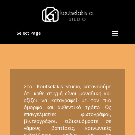
Select Page
Στο Koutselakis Studio, κατανοούμε
ότι κάθε στιγμή είναι μοναδική και
αξίζει να καταγραφεί με τον πιο
όμορφο και αυθεντικό τρόπο. Ως
επαγγελματίες φωτογράφοι,
βιντεογράφοι, ειδικευόμαστε σε
γάμους, βαπτίσεις, κοινωνικές
εκδηλώσεις, καθώς και σε