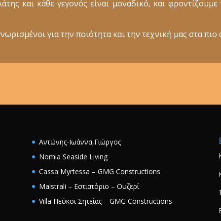
ελάτης και κάθε γεγονός είναι μοναδικό, και φροντίζουμ
νωρισμένοι για την ποιότητα και την τεχνική μας στα πιο 
Αντώνης-Ιωάννα,Γιώργος
Nomia Seaside Living
Cassa Myrtessa – GMG Constructions
Maistrali – Εστιατόριο – Ουζερί
Villa Πεύκοι Σητείας – GMG Constructions