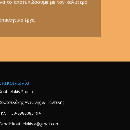
ε να το αποτυπώσουμε με τον καλύτερο
απαιτητικά έργα.
Επικοινωνία
Koutselakis Studio
Κουτσελάκης Αντώνης & Παντελής
Τηλ.. +30-6986083194
E-mail: koutselakis.a@gmail.com