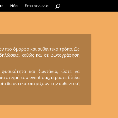
ας
Νέα
Επικοινωνία
τον πιο όμορφο και αυθεντικό τρόπο. Ως
εκδηλώσεις, καθώς και σε φωτογράφηση
 φυσικότητα και ζωντάνια, ώστε να
ία στιγμή του event σας, είμαστε δίπλα
ποία θα αντικατοπτρίζουν την αυθεντική