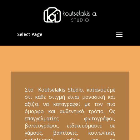
Select Page
Στο Koutselakis Studio, κατανοούμε
ότι κάθε στιγμή είναι μοναδική και
αξίζει να καταγραφεί με τον πιο
όμορφο και αυθεντικό τρόπο. Ως
επαγγελματίες φωτογράφοι,
βιντεογράφοι, ειδικευόμαστε σε
γάμους, βαπτίσεις, κοινωνικές
εκδηλώσεις, καθώς και σε