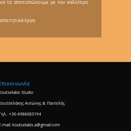
ε να το αποτυπώσουμε με τον καλύτερο
απαιτητικά έργα.
Επικοινωνία
Koutselakis Studio
Κουτσελάκης Αντώνης & Παντελής
Τηλ.. +30-6986083194
E-mail: koutselakis.a@gmail.com