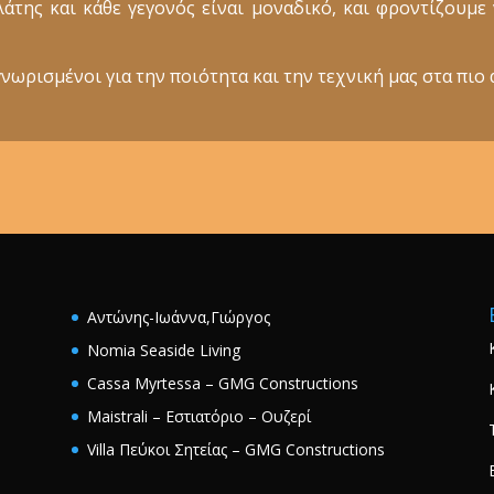
ελάτης και κάθε γεγονός είναι μοναδικό, και φροντίζουμ
νωρισμένοι για την ποιότητα και την τεχνική μας στα πιο 
Αντώνης-Ιωάννα,Γιώργος
Nomia Seaside Living
Cassa Myrtessa – GMG Constructions
Maistrali – Εστιατόριο – Ουζερί
Villa Πεύκοι Σητείας – GMG Constructions