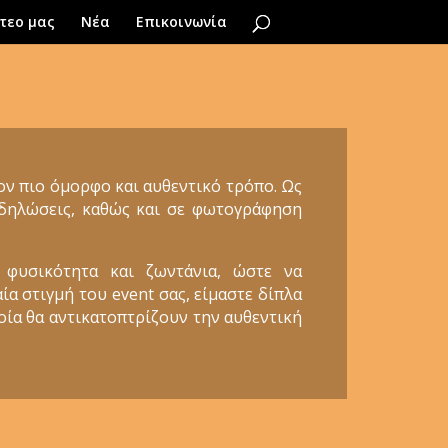
τεο μας
Νέα
Επικοινωνία
τον πιο όμορφο και αυθεντικό τρόπο. Ως
εκδηλώσεις, καθώς και σε φωτογράφηση
 φυσικότητα και ζωντάνια, ώστε να
ία στιγμή του event σας, είμαστε δίπλα
ποία θα αντικατοπτρίζουν την αυθεντική