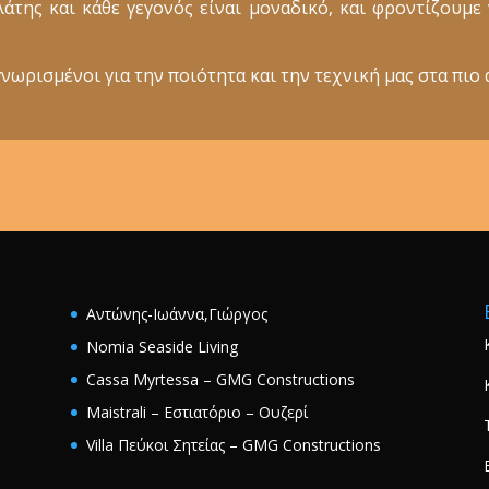
ελάτης και κάθε γεγονός είναι μοναδικό, και φροντίζουμ
νωρισμένοι για την ποιότητα και την τεχνική μας στα πιο 
Αντώνης-Ιωάννα,Γιώργος
Nomia Seaside Living
Cassa Myrtessa – GMG Constructions
Maistrali – Εστιατόριο – Ουζερί
Villa Πεύκοι Σητείας – GMG Constructions