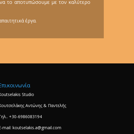
ε να το αποτυπώσουμε με τον καλύτερο
απαιτητικά έργα.
Επικοινωνία
Koutselakis Studio
Κουτσελάκης Αντώνης & Παντελής
Τηλ.. +30-6986083194
E-mail: koutselakis.a@gmail.com