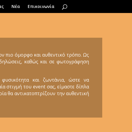
ας
Νέα
Επικοινωνία
τον πιο όμορφο και αυθεντικό τρόπο. Ως
εκδηλώσεις, καθώς και σε φωτογράφηση
 φυσικότητα και ζωντάνια, ώστε να
ία στιγμή του event σας, είμαστε δίπλα
ποία θα αντικατοπτρίζουν την αυθεντική