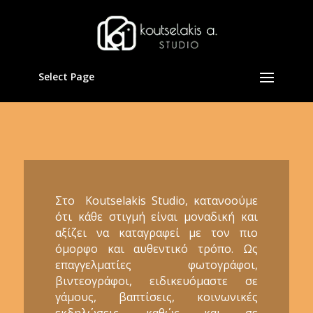
Select Page
Στο Koutselakis Studio, κατανοούμε
ότι κάθε στιγμή είναι μοναδική και
αξίζει να καταγραφεί με τον πιο
όμορφο και αυθεντικό τρόπο. Ως
επαγγελματίες φωτογράφοι,
βιντεογράφοι, ειδικευόμαστε σε
γάμους, βαπτίσεις, κοινωνικές
εκδηλώσεις, καθώς και σε