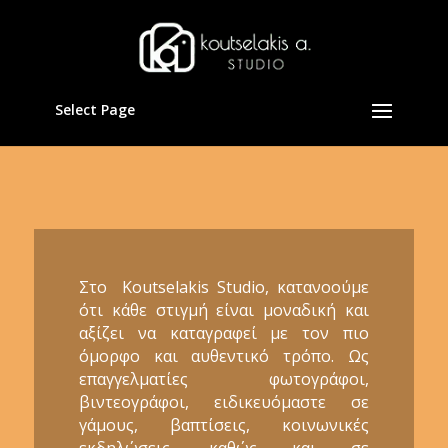
Select Page
Στο Koutselakis Studio, κατανοούμε
ότι κάθε στιγμή είναι μοναδική και
αξίζει να καταγραφεί με τον πιο
όμορφο και αυθεντικό τρόπο. Ως
επαγγελματίες φωτογράφοι,
βιντεογράφοι, ειδικευόμαστε σε
γάμους, βαπτίσεις, κοινωνικές
εκδηλώσεις, καθώς και σε