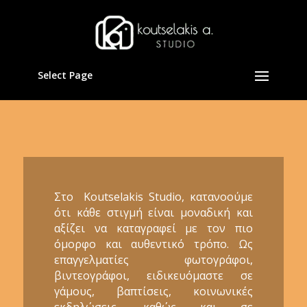
Select Page
Στο Koutselakis Studio, κατανοούμε
ότι κάθε στιγμή είναι μοναδική και
αξίζει να καταγραφεί με τον πιο
όμορφο και αυθεντικό τρόπο. Ως
επαγγελματίες φωτογράφοι,
βιντεογράφοι, ειδικευόμαστε σε
γάμους, βαπτίσεις, κοινωνικές
εκδηλώσεις, καθώς και σε