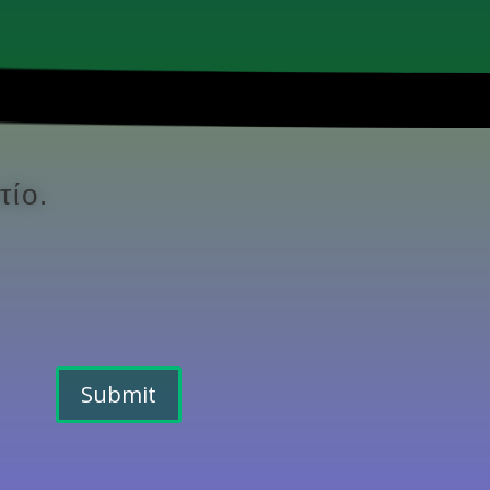
τίο.
Submit