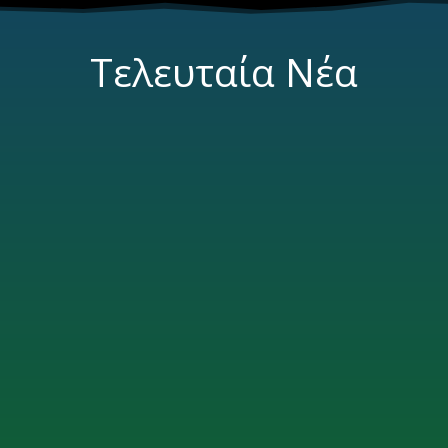
Τελευταία Νέα
Nomia Seaside Living
by
Παντελής
|
Aug 9, 2025
|
Φωτογράφηση Ακινήτων
Ανακαλύψτε απαράμιλλη φιλοξενία και βυθιστείτε στην
γαλήνια ομορφιά της Κρήτης, στα Nomia Seaside
Apartments!