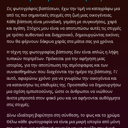
Ως φωτογράφος βαπτίσεων, έχω την τιμή να καταγράφω μια
από τις πιο σημαντικές στιγμές στη ζωή μιας οικογένειας.
Κάθε βάπτιση είναι μοναδική, γεμάτη με συγκινήσεις, χαρά
και αγάπη. Στόχος μου είναι να αποτυπώσω αυτές τις στιγμές
με τρόπο αυθεντικό και διαχρονικό, δημιουργώντας εικόνες
που θα φέρνουν δάκρυα χαράς στα μάτια σας για χρόνια.
Η τέχνη της φωτογραφίας βάπτισης δεν είναι απλώς η λήψη
τυπικών πορτρέτων. Πρόκειται για την αφήγηση μιας
ιστορίας, για την αποτύπωση της ατμόσφαιρας και των
συναισθημάτων που διαχέονται την ημέρα της βάπτισης. Γι'
αυτό, αφιερώνω χρόνο για να γνωρίσω την οικογένεια και
να κατανοήσω τις επιθυμίες της. Προσπαθώ να δημιουργήσω
μια σχέση εμπιστοσύνης, ώστε οι άνθρωποι να νιώθουν
άνετα μπροστά στον φακό μου και να αφήνονται αυθόρμητα
στις στιγμές.
Δίνω ιδιαίτερη βαρύτητα στη σύνθεση, το φως και το χρώμα.
Θέλω κάθε φωτογραφία να είναι μια μικρή ιστορία από μόνη