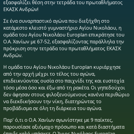
εξασφαλίζει θέση στην τετράδα του πρωταθλήματος
ΕΚΑΣΚ Ανδρών!
Σε ένα συναρπαστικό αγώνα που διεξήχθη στο
κατάμεστο κλειστό γυμναστήριο Αγίου Νικολάου, η
ομάδα του Αγίου Νικολάου Europlan επικράτησε του
Ο.Α. Χανίων με 67-52, εξασφαλίζοντας παράλληλα την
πρόκριση στην τετράδα του πρωταθλήματος ΕΚΑΣΚ
Ανδρών.
Η ομάδα του Αγίου Νικολάου Europlan κυριάρχησε
από την αρχή μέχρι το τέλος του αγώνα,
επιδεικνύοντας ουσία στο παιχνίδι της και ευστοχία
τόσο μέσα όσο και έξω από τη ρακέτα. Οι γηπεδούχοι
δεν άφησαν στους φιλοξενούμενους κανένα περιθώριο
να διεκδικήσουν την νίκη, διατηρώντας το
προβάδισμα σε όλη τη διάρκεια του αγώνα.
Παρ' ό,τι ο Ο.Α. Χανίων αγωνίστηκε με 9 παίκτες,
παρουσίασε αξιόμαχο πρόσωπο και κατά διαστήματα
έπαιξε καλό μπάσκετ. Ο Άγιος Νικόλαος Europlan,