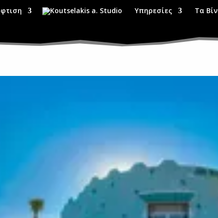
φτιση
Υπηρεσίες
Τα Βίν