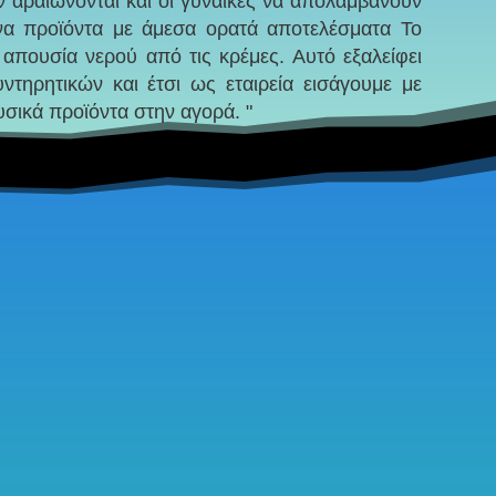
ν αραιώνονται και οι γυναίκες να απολαμβάνουν
να προϊόντα με άμεσα ορατά αποτελέσματα Το
ν απουσία νερού από τις κρέμες. Αυτό εξαλείφει
ντηρητικών και έτσι ως εταιρεία εισάγουμε με
σικά προϊόντα στην αγορά. "