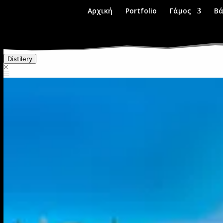
Αρχική
Portfolio
Γάμος
Βά