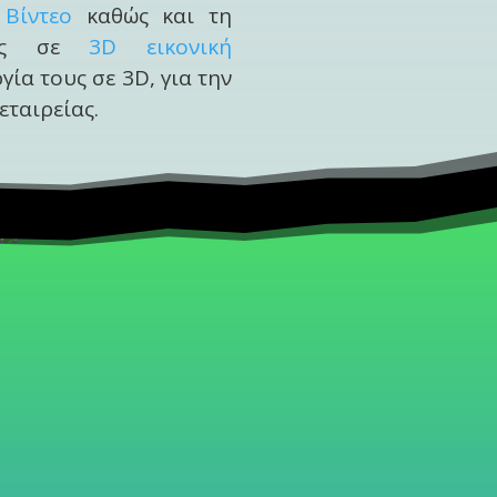
 Βίντεο
καθώς και τη
της σε
3D εικονική
ία τους σε 3D, για την
εταιρείας.