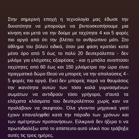
Στην σημερινή εποχή η τεχνολογία μας έδωσε την
δυνατότητα να μπορούμε να βιντεοσκοπήσουμε μια
κίνηση και μετά να την δούμε με ταχύτητα 4 και 5 φορές
πιο αργά από ότι την βλέπει το ανθρώπινο μάτι. Στο
άθλημα του βόλεϋ ειδικά, όταν μια φάση κρατάει κατά
μέσο όρο από 5 έως το πολύ 20 δευτερόλεπτα - δεν
μιλάμε για ελάχιστες εξαιρέσεις - και η μπάλα αναπτύσει
ταχύτητες από 60 έως και 150 χιλιόμετρα την ώρα είναι
πραγματικά δώρο Θεού να μπορείς να την απολαύσεις 4 -
5 φορές πιο αργά. Εκεί δεν μπορείς παρά να θαυμάσεις
την ικανότητα αυτών των τόσο καλά γυμνασμένων
σωμάτων να αντιδρούν τόσο γρήγορα, σ’αυτά τα
ελάχιστα κλάσματα του δευτερολέπτου χωρίς καν να
προλάβουν να σκεφτούν. Όλα γίνονται μηχανικά γιατί
έχουν επαναληφθεί κατά την πάροδο των χρόνων και
των αμέτρητων προπονήσεων. Ειλικρινά δεν ήξερα τι να
πρωτοδιαλέξω από το απίστευτο αυτό υλικό που τράβηξα
αυτές τις τρεις ημέρες.