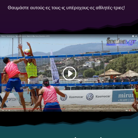
Θαυμάστε αυτούς-ες τους-ις υπέροχους-ες αθλητές-τριες!