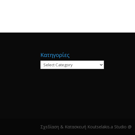
Κατηγορίες
Κατηγορίες
Σχεδίαση & Κατασκευή Koutselakis.a Studio @