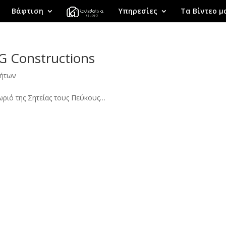
Βάφτιση
Υπηρεσίες
Τα Βίντεο μ
MG Constructions
νήτων
ριό της Σητείας τους Πεύκους…