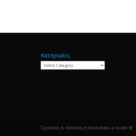
Κατηγορίες
Κατηγορίες
Σχεδίαση & Κατασκευή Koutselakis.a Studio @