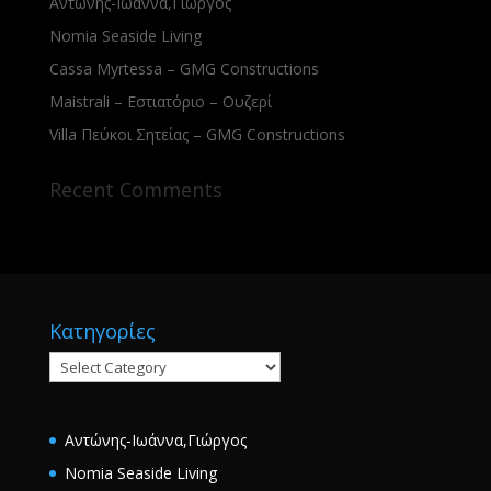
Αντώνης-Ιωάννα,Γιώργος
Nomia Seaside Living
Cassa Myrtessa – GMG Constructions
Maistrali – Εστιατόριο – Ουζερί
Villa Πεύκοι Σητείας – GMG Constructions
Recent Comments
Κατηγορίες
Κατηγορίες
Αντώνης-Ιωάννα,Γιώργος
Nomia Seaside Living