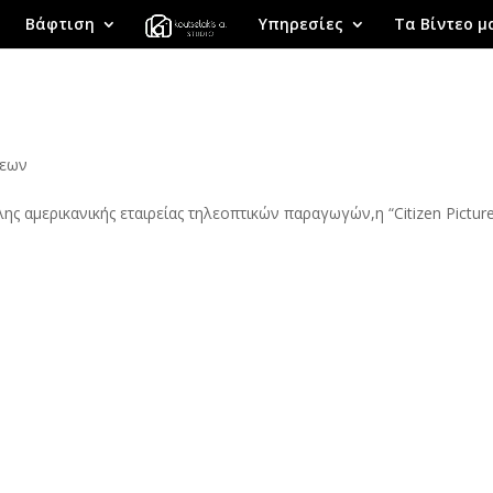
Βάφτιση
Υπηρεσίες
Τα Βίντεο μ
σεων
λης αμερικανικής εταιρείας τηλεοπτικών παραγωγών,η “Citizen Pictur