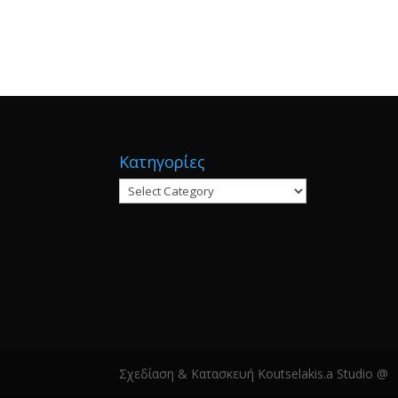
Κατηγορίες
Κατηγορίες
Σχεδίαση & Κατασκευή Koutselakis.a Studio @