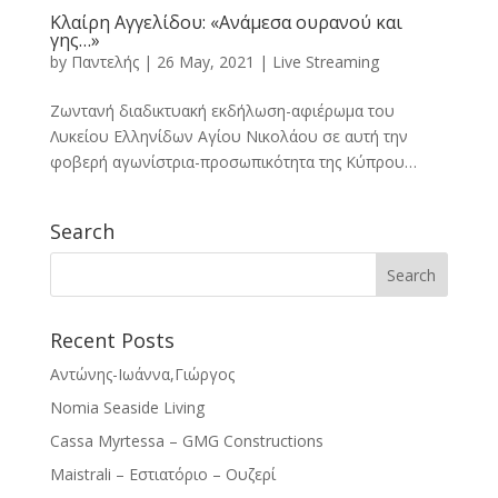
Κλαίρη Αγγελίδου: «Ανάμεσα ουρανού και
γης…»
by
Παντελής
|
26 May, 2021
|
Live Streaming
Ζωντανή διαδικτυακή εκδήλωση-αφιέρωμα του
Λυκείου Ελληνίδων Αγίου Νικολάου σε αυτή την
φοβερή αγωνίστρια-προσωπικότητα της Κύπρου…
Search
Recent Posts
Αντώνης-Ιωάννα,Γιώργος
Nomia Seaside Living
Cassa Myrtessa – GMG Constructions
Maistrali – Εστιατόριο – Ουζερί