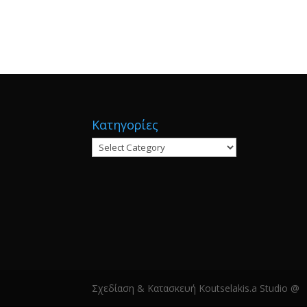
Κατηγορίες
Κατηγορίες
Σχεδίαση & Κατασκευή Koutselakis.a Studio @