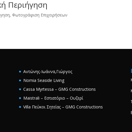
κή Περιήγηση
ήγηση
,
Φωτογράφιση Επιχειρήσεων
Αντώνης-Ιωάννα,Γιώργος
Nomia Seaside Living
Cassa Myrtessa – GMG Constructions
Maistrali – Εστιατόριο – Ουζερί
Villa Πεύκοι Σητείας – GMG Constructions