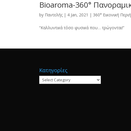
Bioaroma-360° Πανοραμι
by
Παντελής
|
4 Jan, 2021
|
360° Εικονική Περι
“Καλλυντικά τόσο φυσικά που… τρώγονται!”
Κατηγορίες
Κατηγορίες