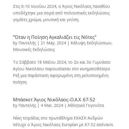
Στις 6-10 Ιουνίου 2024, ο Άγιος Νικόλαος Λασιθίου
υποδέχτηκε μια σειρά από πολιτιστικές εκδηλώσεις
γεμάτες χρώμα, μουσική και γεύση.
“Όταν η Ποίηση Αγκαλιάζει τις Νότες”
by
Παντελής
|
21 May, 2024
|
Κάλυψη Εκδηλώσεων
,
Μουσικές Εκδηλώσεις
Το Σάββατο 18 Μαΐου 2024, το 2ο και 3ο Γυμνάσιο
Αγίου Νικολάου παρουσίασαν στο κινηματοθέατρο
Ρεξ μια παράσταση αφιερωμένη στη μελοποιημένη
ποίηση.
Μπάσκετ Άγιος Νικόλαος-Ο.Α.Χ. 67-52
by
Παντελής
|
4 Mar, 2024
|
Αθλητικά Γεγονότα
Νίκη τετράδας στο πρωτάθλημα ΕΚΑΣΚ Ανδρών
πέτυχε ο Άγιος Νικόλαος Europlan με 67-52 απέναντι